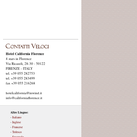
Hotel California Florence
4 stars in Florence
Via Ricasoli, 28-30 - 50122
FIRENZE - ITALY
tel. +39 055 282753
tel. +39 055 283499
fax +39 055 216268
hotelcalifornia@inwind.it
info@californiaflorence.it
Altre Lingue:
-
Italiano
-
Inglese
-
Francese
-
Tedesco
-
Spagnolo