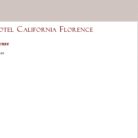
enze
nze