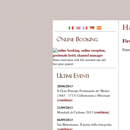
Fir
Fire
Direct reservation with full customer care and
best price granted