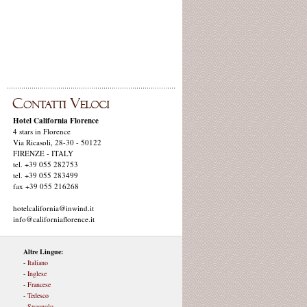
Hotel California Florence
4 stars in Florence
Via Ricasoli, 28-30 - 50122
FIRENZE - ITALY
tel. +39 055 282753
tel. +39 055 283499
fax +39 055 216268
hotelcalifornia@inwind.it
info@californiaflorence.it
Altre Lingue:
-
Italiano
-
Inglese
-
Francese
-
Tedesco
-
Spagnolo