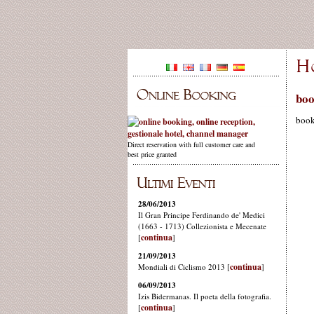
boo
boo
Direct reservation with full customer care and
best price granted