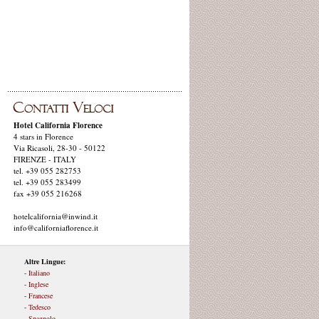
Hotel California Florence
4 stars in Florence
Via Ricasoli, 28-30 - 50122
FIRENZE - ITALY
tel. +39 055 282753
tel. +39 055 283499
fax +39 055 216268
hotelcalifornia@inwind.it
info@californiaflorence.it
Altre Lingue:
-
Italiano
-
Inglese
-
Francese
-
Tedesco
-
Spagnolo