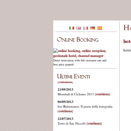
hot
hote
Direct reservation with full customer care and
best price granted