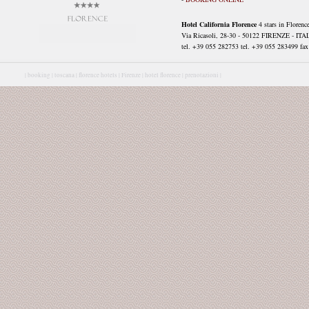
Hotel California Florence
4 stars in Florenc
Via Ricasoli, 28-30 - 50122 FIRENZE - ITA
tel. +39 055 282753 tel. +39 055 283499 fax 
|
booking |
toscana |
florence hotels |
Firenze |
hotel florence |
prenotazioni |