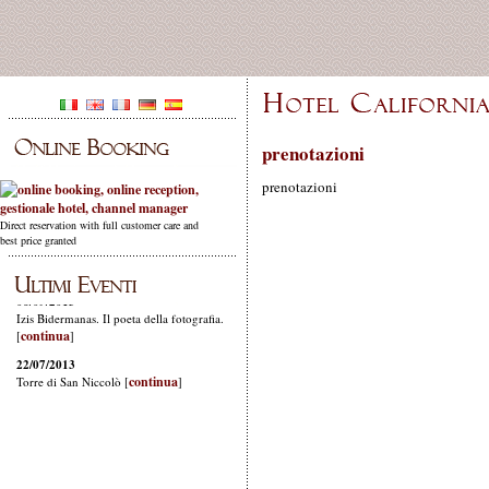
prenotazioni
prenotazioni
Direct reservation with full customer care and
best price granted