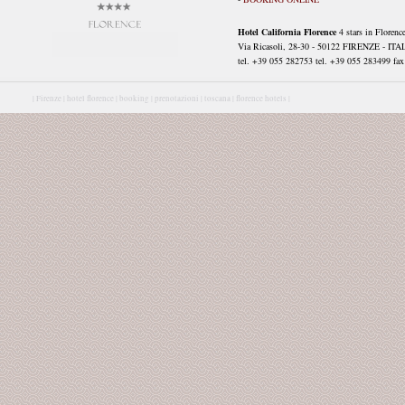
Hotel California Florence
4 stars in Florenc
Via Ricasoli, 28-30 - 50122 FIRENZE - ITA
tel. +39 055 282753 tel. +39 055 283499 fax 
|
Firenze |
hotel florence |
booking |
prenotazioni |
toscana |
florence hotels |