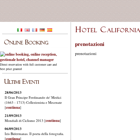
prenotazioni
prenotazioni
Direct reservation with full customer care and
best price granted