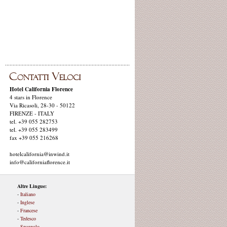
Hotel California Florence
4 stars in Florence
Via Ricasoli, 28-30 - 50122
FIRENZE - ITALY
tel. +39 055 282753
tel. +39 055 283499
fax +39 055 216268
hotelcalifornia@inwind.it
info@californiaflorence.it
Altre Lingue:
-
Italiano
-
Inglese
-
Francese
-
Tedesco
-
Spagnolo