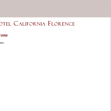
cana
ana