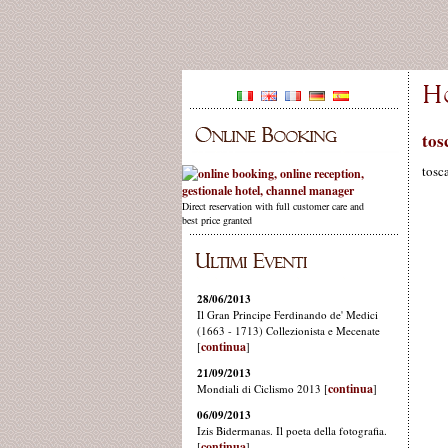
tos
tosc
Direct reservation with full customer care and
best price granted